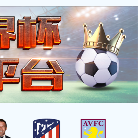
注册入口
私保护。