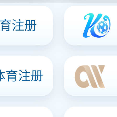
。
APP 加速加载
数据中心使用技巧
通过安博官网客户端访问，可享
击任意球员即可展开详细数据，
更快的数据加载与更低延迟的直
括传球、射门、控球时间等指
体验。
。
联系我们
support@hnhcit.com
安
开