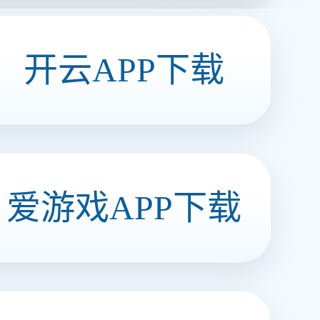
模式，适合夜间长时间观看。
受
播
安博官网
博官方网站_安博(中国) 【点击发财🔰eson推荐已完成公
认证备案🔰财源滚滚】 成立于2010年3月，注册资金4.5
亿，是一家生产各类电子产品的制造商厂家，是一家集科
研、生产、销售为一体的电子产品企业。安博官方网站_安