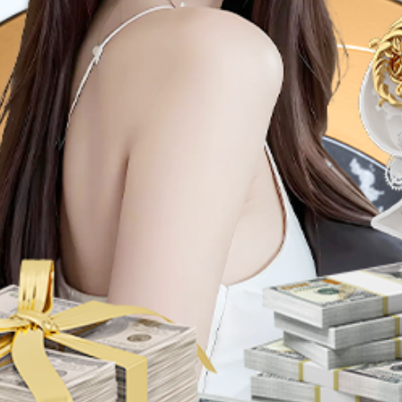
攻击线的配置成为焦点。主帅埃梅里深知，要在
有火力显然不够。正如外界所观察到的，迪亚比
仅是战术升级的需要，更是球队迈向更高舞台的
锋线双核的局限性与新援期
目前，阿斯顿维拉的进攻体系高度依赖沃特金斯
季，沃特金斯在英超贡献了19粒进球和13次助
盘带也为维拉提供了高效的纵深打击能力。然而
战术针对性将成倍增加。当沃特金斯被重点盯防
三得分点来打开局面。这种单一化的火力点暴露
此，阿斯顿维拉在转会市场上已将引进一名兼具
事项，旨在通过轮换和战术多样性，减轻双核的
档。
战术体系升级：从单一强点