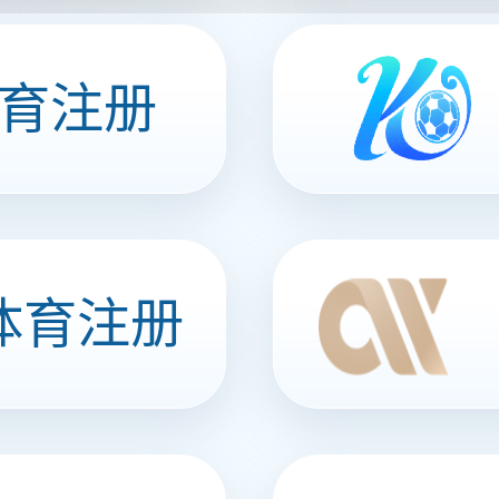
险换取实战收益。
展望新赛季，阿斯顿维拉若想在欧冠中扮演黑马
过阿斯顿维拉欧冠班底补强，球队有望在保持原
球迷而言，看到迪亚比与沃特金斯需新搭档得到
更象征着这支球队真正具备了与欧洲顶级豪门掰
决定维拉能在欧冠走多远。让我们拭目以待，看
写新的传奇篇章。