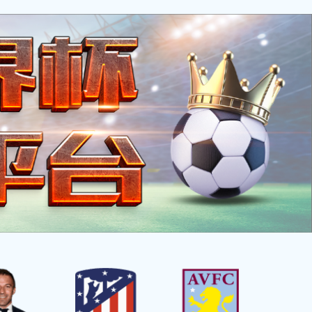
注册入口
始