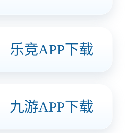
安博官网
博官方网站_安博(中国) 【点击发财🔰eson推荐已完成公