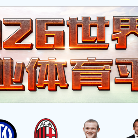
App下载
公司介绍
体育快讯
安博官网
—— 比赛数据从这里开