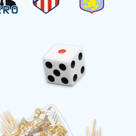
的体育服务。
2026-06-09 14:01
34 次阅读
势表现锁定欧冠席位，这支百年豪门在时隔
球队管理层正紧锣密鼓地进行阵容调整，力
维拉欧冠班底补强的传闻不断，尤其是前场