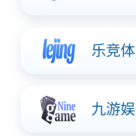
4
C罗远射进球占比从巅峰期35%降至18
在沙特联赛的聚光灯下，C罗依然是那个令对手
2026-07-24
5
刘圣书_谭宁进攻连贯性显著增强，未
在刚刚结束的几站国际羽联高级别赛事中，国羽
2026-06-04
推荐网站
星空online官网
九游下载
九游下载
米兰网页版·官方端入口