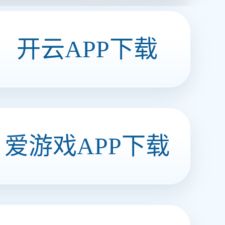
角色，就必须在攻防两端做出质的飞跃。通
有默契的基础上，注入新的战术变量。对于
实质性解决，不仅意味着进球方式的丰富，
手腕的底气。未来的转会窗口运作，将直接
埃梅里如何用他的智慧，为这支老牌劲旅书
下一篇：
周鹏防守正负值+2.1 vs 任骏飞+1