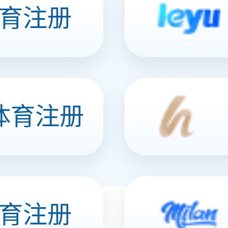
州队
理的消息却引发了广泛关...
卡三
多家权威媒体爆料，勒布...
节稳
美网捧起大满贯冠军奖...