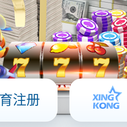
埃梅里的战术哲学向来注重边中结合与快速转换
正是围绕这一理念打造更立体的进攻网络。目前，
织能力，但前场与中场之间的衔接仍存在空隙。
在边路创造更多一对一的爆点机会，那么沃特金
例如，一名擅长高位逼抢且跑位灵活的前锋，可
突破创造走廊。这种多维度的进攻层次，正是阿
转会市场目标分析与未来风
据英媒报道，阿斯顿维拉已将目光投向多位欧洲
有限的转会预算中寻找最优解。无论是引进年轻
强，球队都需要平衡短期成绩与长期规划。值得
命题背后，还隐藏着球队在欧冠经验上的不足。
战术要求，反而可能破坏现有的化学反应。因此
虑那些具有欧冠经历、能担任“桥头堡”角色的球